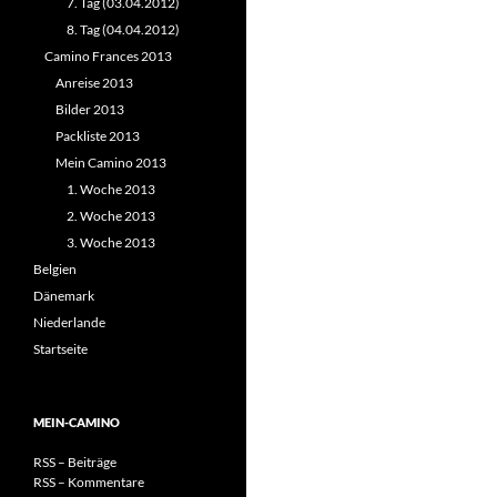
7. Tag (03.04.2012)
8. Tag (04.04.2012)
Camino Frances 2013
Anreise 2013
Bilder 2013
Packliste 2013
Mein Camino 2013
1. Woche 2013
2. Woche 2013
3. Woche 2013
Belgien
Dänemark
Niederlande
Startseite
MEIN-CAMINO
RSS – Beiträge
RSS – Kommentare