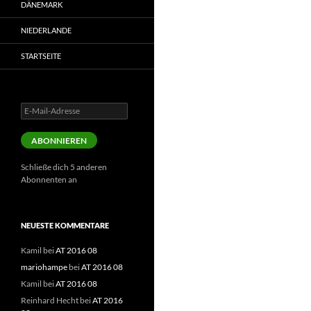
DÄNEMARK
NIEDERLANDE
STARTSEITE
E-
Mail-
Adresse
ABONNIEREN
Schließe dich 5 anderen
Abonnenten an
NEUESTE KOMMENTARE
Kamil
bei
AT 2016 08
mariohampe
bei
AT 2016 08
Kamil
bei
AT 2016 08
Reinhard Hecht
bei
AT 2016