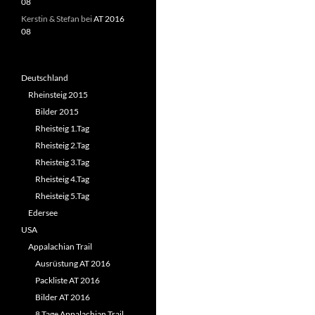
08
Kerstin & Stefan
bei
AT 2016
08
Deutschland
Rheinsteig 2015
Bilder 2015
Rheisteig 1.Tag
Rheisteig 2.Tag
Rheisteig 3.Tag
Rheisteig 4.Tag
Rheisteig 5.Tag
Edersee
USA
Appalachian Trail
Ausrüstung AT 2016
Packliste AT 2016
Bilder AT 2016
8 Tage Appalachian Trail