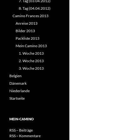
7. Tag (03.04.2012)
8. Tag (04.04.2012)
Camino Frances 2013
Anreise 2013
Bilder 2013
Packliste 2013
Mein Camino 2013
1. Woche 2013
2. Woche 2013
3. Woche 2013
Belgien
Dänemark
Niederlande
Startseite
MEIN-CAMINO
RSS – Beiträge
RSS – Kommentare