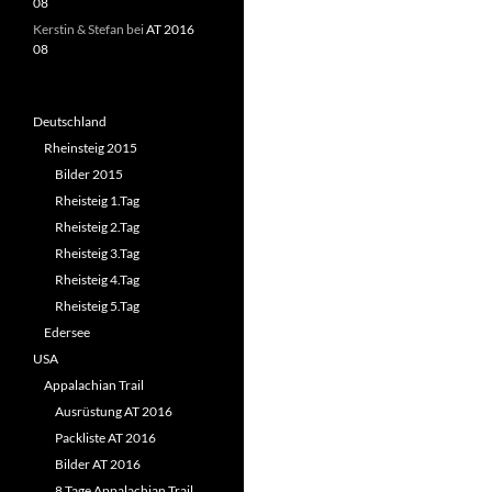
08
Kerstin & Stefan
bei
AT 2016
08
Deutschland
Rheinsteig 2015
Bilder 2015
Rheisteig 1.Tag
Rheisteig 2.Tag
Rheisteig 3.Tag
Rheisteig 4.Tag
Rheisteig 5.Tag
Edersee
USA
Appalachian Trail
Ausrüstung AT 2016
Packliste AT 2016
Bilder AT 2016
8 Tage Appalachian Trail