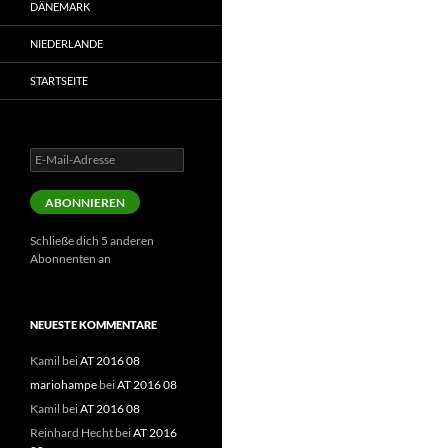
DÄNEMARK
NIEDERLANDE
STARTSEITE
E-
Mail-
Adresse
ABONNIEREN
Schließe dich 5 anderen
Abonnenten an
NEUESTE KOMMENTARE
Kamil
bei
AT 2016 08
mariohampe
bei
AT 2016 08
Kamil
bei
AT 2016 08
Reinhard Hecht
bei
AT 2016