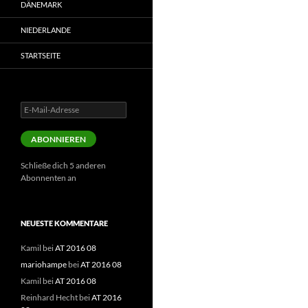
DÄNEMARK
NIEDERLANDE
STARTSEITE
E-
Mail-
Adresse
ABONNIEREN
Schließe dich 5 anderen
Abonnenten an
NEUESTE KOMMENTARE
Kamil
bei
AT 2016 08
mariohampe
bei
AT 2016 08
Kamil
bei
AT 2016 08
Reinhard Hecht
bei
AT 2016