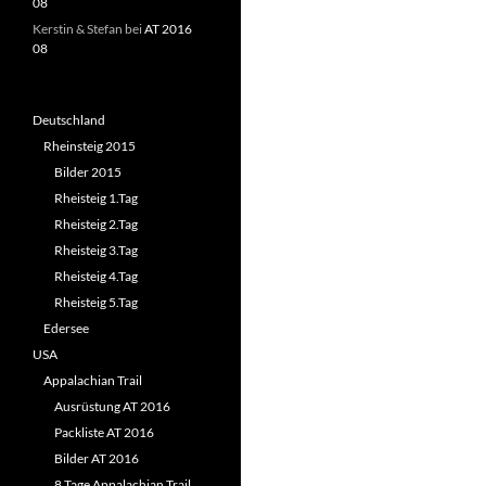
08
Kerstin & Stefan
bei
AT 2016
08
Deutschland
Rheinsteig 2015
Bilder 2015
Rheisteig 1.Tag
Rheisteig 2.Tag
Rheisteig 3.Tag
Rheisteig 4.Tag
Rheisteig 5.Tag
Edersee
USA
Appalachian Trail
Ausrüstung AT 2016
Packliste AT 2016
Bilder AT 2016
8 Tage Appalachian Trail