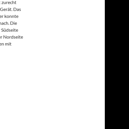
 zurecht
 Gerät.
Das
er konnte
nach. Die
 Südseite
er Nordseite
en mit