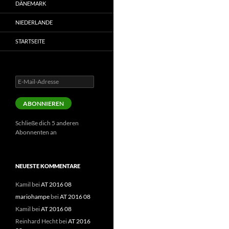
DÄNEMARK
NIEDERLANDE
STARTSEITE
E-
Mail-
Adresse
ABONNIEREN
Schließe dich 5 anderen
Abonnenten an
NEUESTE KOMMENTARE
Kamil
bei
AT 2016 08
mariohampe
bei
AT 2016 08
Kamil
bei
AT 2016 08
Reinhard Hecht
bei
AT 2016