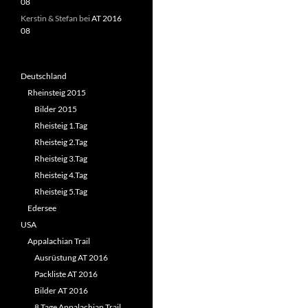
08
Kerstin & Stefan
bei
AT 2016
08
Deutschland
Rheinsteig 2015
Bilder 2015
Rheisteig 1.Tag
Rheisteig 2.Tag
Rheisteig 3.Tag
Rheisteig 4.Tag
Rheisteig 5.Tag
Edersee
USA
Appalachian Trail
Ausrüstung AT 2016
Packliste AT 2016
Bilder AT 2016
8 Tage Appalachian Trail