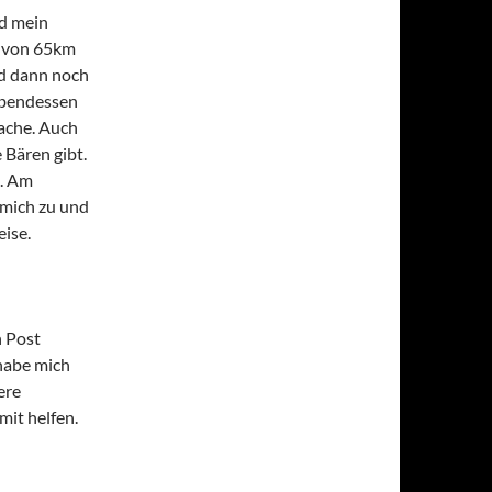
d mein
g von 65km
d dann noch
Abendessen
ache. Auch
 Bären gibt.
n. Am
 mich zu und
ise.
n Post
 habe mich
ere
mit helfen.